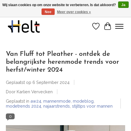
Wij slaan cookies op om onze website te verbeteren. Is dat akkoord?
Ja
Nee
Meer over cookies »
Ontdek de nieuwe collecties in store & online
Verlanglijst
Winkelwa
Van Fluff tot Pleather - ontdek de
belangrijkste herenmode trends voor
herfst/winter 2024
Geplaatst op
6 September 2024
Door Karlien Vervecken
Geplaatst in
aw24
,
mannenmode
,
modeblog
,
modetrends 2024
,
najaarstrends
,
stijltips voor mannen
0