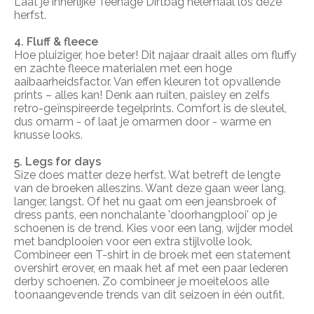
Laat je innerlijke Teenage Dirtbag helemaal los deze
herfst.
4. Fluff & fleece
Hoe pluiziger, hoe beter! Dit najaar draait alles om fluffy
en zachte fleece materialen met een hoge
aaibaarheidsfactor. Van effen kleuren tot opvallende
prints – alles kan! Denk aan ruiten, paisley en zelfs
retro-geïnspireerde tegelprints. Comfort is de sleutel,
dus omarm - of laat je omarmen door - warme en
knusse looks.
5. Legs for days
Size does matter
deze herfst. Wat betreft de lengte
van de broeken alleszins. Want deze gaan weer lang,
langer, langst. Of het nu gaat om een jeansbroek of
dress pants, een nonchalante 'doorhangplooi' op je
schoenen is de trend. Kies voor een lang, wijder model
met bandplooien voor een extra stijlvolle look.
Combineer een T-shirt in de broek met een statement
overshirt erover, en maak het af met een paar lederen
derby schoenen. Zo combineer je moeiteloos alle
toonaangevende trends van dit seizoen in één outfit.