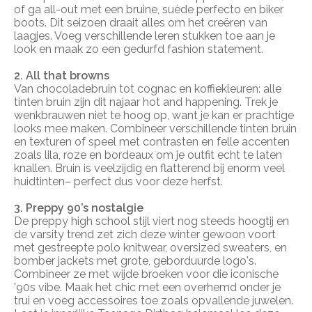
of ga all-out met een bruine, suède perfecto en biker
boots. Dit seizoen draait alles om het creëren van
laagjes. Voeg verschillende leren stukken toe aan je
look en maak zo een gedurfd fashion statement.
2. All that browns
Van chocoladebruin tot cognac en koffiekleuren: alle
tinten bruin zijn dit najaar
hot and happening
. Trek je
wenkbrauwen niet te hoog op, want je kan er prachtige
looks mee maken. Combineer verschillende tinten bruin
en texturen of speel met contrasten en felle accenten
zoals lila, roze en bordeaux om je outfit echt te laten
knallen. Bruin is veelzijdig en flatterend bij enorm veel
huidtinten– perfect dus voor deze herfst.
3. Preppy 90’s nostalgie
De preppy high school stijl viert nog steeds hoogtij en
de varsity trend zet zich deze winter gewoon voort
met gestreepte polo knitwear, oversized sweaters, en
bomber jackets met grote, geborduurde logo's.
Combineer ze met wijde broeken voor die iconische
'90s vibe. Maak het chic met een overhemd onder je
trui en voeg accessoires toe zoals opvallende juwelen.