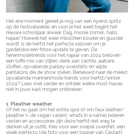
Het ene moment geniet je nog van een Aperol spritz
op de festivalweide, en voor je het weet begint het
nieuwe schooljaar alweer. Dag, mooie zomer… hallo,
najaar! Hoewel het weer misschien kouder en guurder
wordt, is de herfst hét perfecte seizoen om je
garderobe een frisse update te geven. De
herenmodetrends voor het najaar van 2024 beloven
een toffe mix van stijlen: denk aan zachte, aaibare
stoffen, opvallende paisley overshirts en wijde
pantalons die de show stelen. Benieuwd naar de meest
opvallende mannenmode trends voor herfst/winter
2024? Lees snel verder en ontdek welke must-haves
niet in jouw kast mogen ontbreken.
1. Pleather weather
Of het nu gaat om het echte spul of om faux leather/
pleather
(= de vegan variant, what’s in a name) lederen
vesten en accessoires zijn deze herfst niet weg te
denken uit je outfit. Kies voor een soepel overshirt, een
sleek perfecto (zie foto voor een topper van Castart)