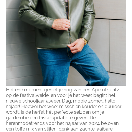
Het ene moment geniet je nog van een Aperol spritz
op de festivalweide, en voor je het weet begint het
nieuwe schooljaar alweer. Dag, mooie zomer… hallo,
najaar! Hoewel het weer misschien kouder en guurder
wordt, is de herfst hét perfecte seizoen om je
garderobe een frisse update te geven. De
herenmodetrends voor het najaar van 2024 beloven
een toffe mix van stijlen: denk aan zachte, aaibare