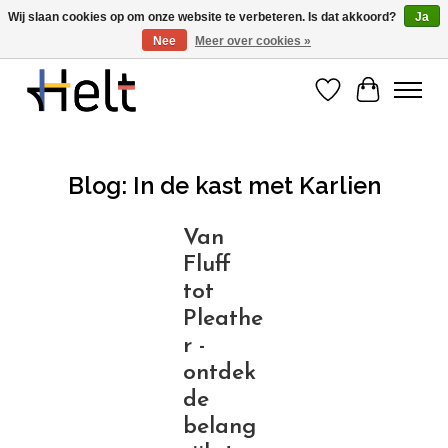
Wij slaan cookies op om onze website te verbeteren. Is dat akkoord?
Ja
Nee
Meer over cookies »
Ontdek de nieuwe collecties in store & online
Verlanglijst
Winkelwa
Blog: In de kast met Karlien
Van
Fluff
tot
Pleathe
r -
ontdek
de
belang