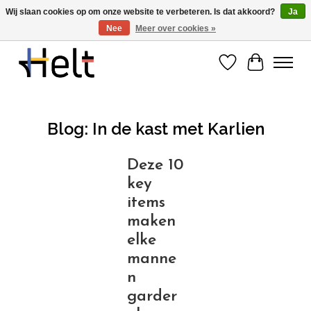
Wij slaan cookies op om onze website te verbeteren. Is dat akkoord?
Ja
Nee
Meer over cookies »
Ontdek de nieuwe collecties in store & online
Verlanglijst
Winkelwa
Blog: In de kast met Karlien
Deze 10
key
items
maken
elke
manne
n
garder