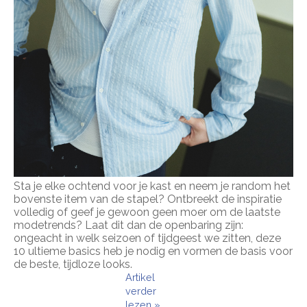
Sta je elke ochtend voor je kast en neem je random het
bovenste item van de stapel? Ontbreekt de inspiratie
volledig of geef je gewoon geen moer om de laatste
modetrends? Laat dit dan de openbaring zijn:
ongeacht in welk seizoen of tijdgeest we zitten, deze
10 ultieme basics heb je nodig en vormen de basis voor
de beste, tijdloze looks.
Artikel
verder
lezen »