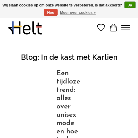
Wij slaan cookies op om onze website te verbeteren. Is dat akkoord?
Ja
Nee
Meer over cookies »
Ontdek de nieuwe collecties in store & online
Verlanglijst
Winkelwa
Blog: In de kast met Karlien
Een
tijdloze
trend:
alles
over
unisex
mode
en hoe