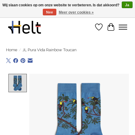
Wij slaan cookies op om onze website te verbeteren. Is dat akkoord?
Ja
Nee
Meer over cookies »
Ontdek de nieuwe collecties in store & online
Verlanglijst
Winkelwa
Home
/
JL Pura Vida Rainbow Toucan
Product image slideshow Items