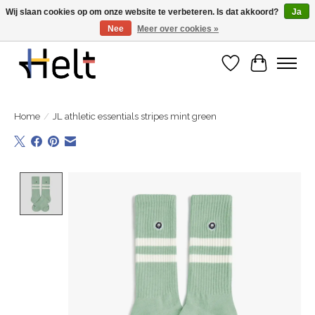
Wij slaan cookies op om onze website te verbeteren. Is dat akkoord?
Ja
Nee
Meer over cookies »
Ontdek de nieuwe collecties in store & online
Verlanglijst
Winkelwa
Home
/
JL athletic essentials stripes mint green
Product image slideshow Items