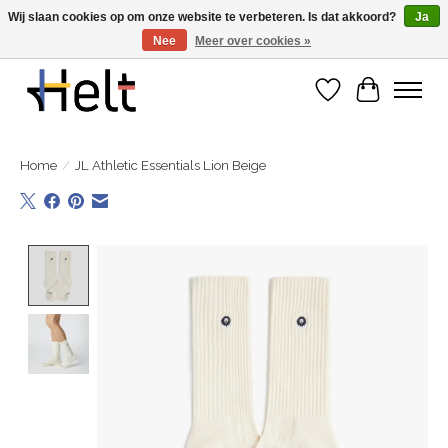
Wij slaan cookies op om onze website te verbeteren. Is dat akkoord?
Ja
Nee
Meer over cookies »
Ontdek de nieuwe collecties in store & online
Verlanglijst
Winkelwa
Home
/
JL Athletic Essentials Lion Beige
Product image slideshow Items