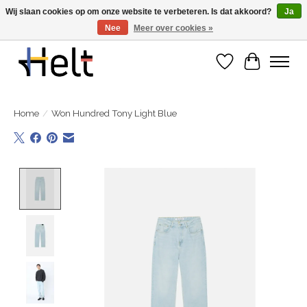
Wij slaan cookies op om onze website te verbeteren. Is dat akkoord?
Ja
Nee
Meer over cookies »
Ontdek de nieuwe collecties in store & online
Verlanglijst
Winkelwa
Home
/
Won Hundred Tony Light Blue
Product image slideshow Items