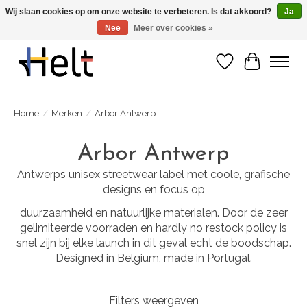
Wij slaan cookies op om onze website te verbeteren. Is dat akkoord?
Ja
Nee
Meer over cookies »
Ontdek de nieuwe collecties in store & online
Verlanglijst
Winkelwa
Home
/
Merken
/
Arbor Antwerp
Arbor Antwerp
Antwerps unisex streetwear label met coole, grafische
designs en focus op
duurzaamheid en natuurlijke materialen. Door de zeer
gelimiteerde voorraden en hardly no restock policy is
snel zijn bij elke launch in dit geval echt de boodschap.
Designed in Belgium, made in Portugal.
Filters weergeven