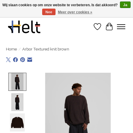
Wij slaan cookies op om onze website te verbeteren. Is dat akkoord?
Ja
Nee
Meer over cookies »
Ontdek de nieuwe collecties in store & online
Verlanglijst
Winkelwa
Home
/
Arbor Textured knit brown
Product image slideshow Items