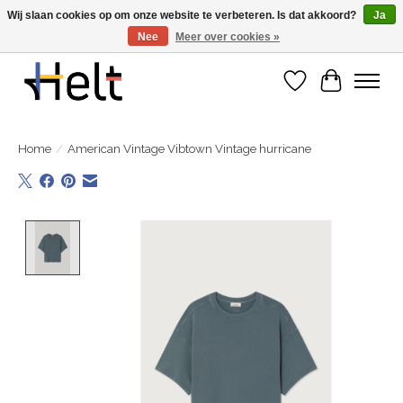
Wij slaan cookies op om onze website te verbeteren. Is dat akkoord?
Ja
Nee
Meer over cookies »
Ontdek de nieuwe collecties in store & online
Verlanglijst
Winkelwa
Home
/
American Vintage Vibtown Vintage hurricane
Product image slideshow Items