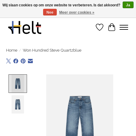
Wij slaan cookies op om onze website te verbeteren. Is dat akkoord?
Ja
Nee
Meer over cookies »
Ontdek de nieuwe collecties in store & online
Verlanglijst
Winkelwa
Home
/
Won Hundred Steve Quartzblue
Product image slideshow Items