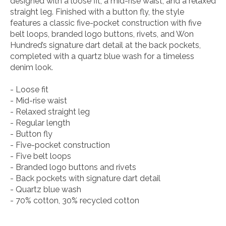
designed with a loose fit, a mid-rise waist, and a relaxed
straight leg. Finished with a button fly, the style
features a classic five-pocket construction with five
belt loops, branded logo buttons, rivets, and Won
Hundred’s signature dart detail at the back pockets,
completed with a quartz blue wash for a timeless
denim look.
- Loose fit
- Mid-rise waist
- Relaxed straight leg
- Regular length
- Button fly
- Five-pocket construction
- Five belt loops
- Branded logo buttons and rivets
- Back pockets with signature dart detail
- Quartz blue wash
- 70% cotton, 30% recycled cotton