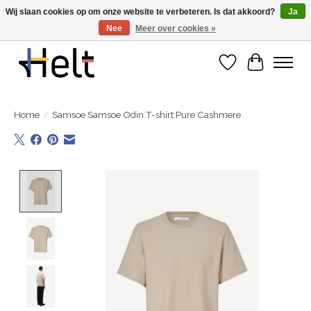
Wij slaan cookies op om onze website te verbeteren. Is dat akkoord?
Ja
Nee
Meer over cookies »
Ontdek de nieuwe collecties in store & online
Verlanglijst
Winkelwa
Home
/
Samsoe Samsoe Odin T-shirt Pure Cashmere
Product image slideshow Items