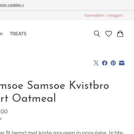
over cookies »
Aanmelden / Inloggen
en
TREATS
msoe Samsoe Kvistbro
irt Oatmeal
,00
w
ar fit hemd met korte mouwen in populaire, lichte