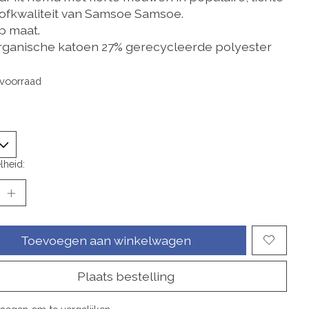
ofkwaliteit van Samsoe Samsoe.
p maat.
rganische katoen 27% gerecycleerde polyester
voorraad
lheid:
Toevoegen aan winkelwagen
Plaats bestelling