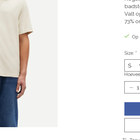
badst
Valt o
73% o
Op 
Size:
*
Hoevee