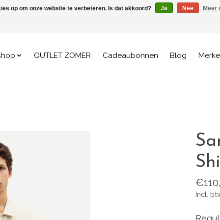
kies op om onze website te verbeteren. Is dat akkoord?
Ja
Nee
Meer 
shop
OUTLET ZOMER
Cadeaubonnen
Blog
Merk
Sa
Sh
€110
Incl. bt
Regul