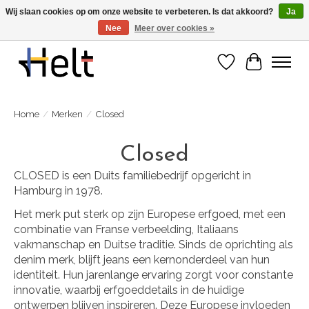
Wij slaan cookies op om onze website te verbeteren. Is dat akkoord?
Ja
Nee
Meer over cookies »
Ontdek de nieuwe collecties in store & online
Verlanglijst
Winkelwa
Home
/
Merken
/
Closed
Closed
CLOSED is een Duits familiebedrijf opgericht in
Hamburg in 1978.
Het merk put sterk op zijn Europese erfgoed, met een
combinatie van Franse verbeelding, Italiaans
vakmanschap en Duitse traditie. Sinds de oprichting als
denim merk, blijft jeans een kernonderdeel van hun
identiteit. Hun jarenlange ervaring zorgt voor constante
innovatie, waarbij erfgoeddetails in de huidige
ontwerpen blijven inspireren. Deze Europese invloeden