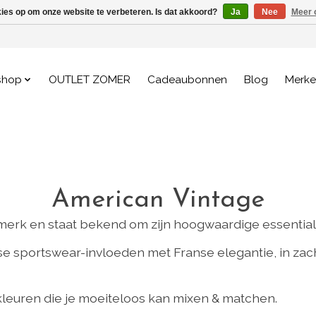
kies op om onze website te verbeteren. Is dat akkoord?
Ja
Nee
Meer 
shop
OUTLET ZOMER
Cadeaubonnen
Blog
Merk
American Vintage
merk en staat bekend om zijn hoogwaardige essentials m
 sportswear-invloeden met Franse elegantie, in zacht
 kleuren die je moeiteloos kan mixen & matchen.