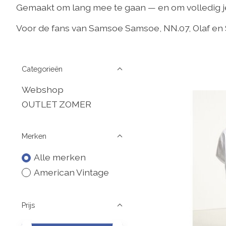
Gemaakt om lang mee te gaan — en om volledig je e
Voor de fans van Samsoe Samsoe, NN.07, Olaf en
Categorieën
Webshop
OUTLET ZOMER
Merken
Alle merken
American Vintage
Prijs
Minimale prijswaarde
Price maximum value