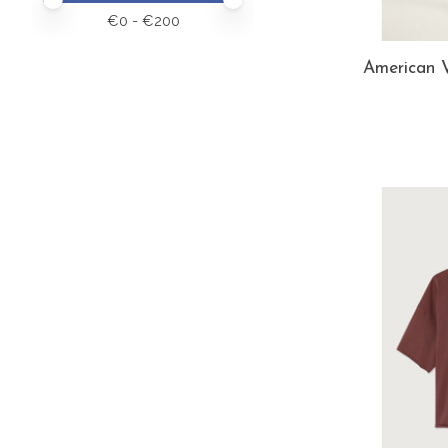
€
0
- €
200
American 