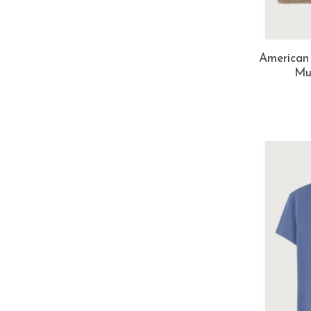
American
Mu