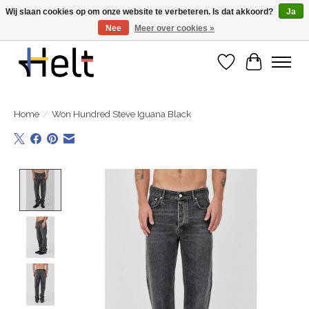
Wij slaan cookies op om onze website te verbeteren. Is dat akkoord?
Ja
Nee
Meer over cookies »
Ontdek de nieuwe collecties in store & online
Verlanglijst
Winkelwa
Home
/
Won Hundred Steve Iguana Black
Product image slideshow Items