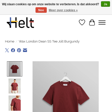
Wij slaan cookies op om onze website te verbeteren. Is dat akkoord?
Ja
Nee
Meer over cookies »
Ontdek de nieuwe collecties in store & online
Verlanglijst
Winkelwa
Home
/
Wax London Dean SS Tee Jolt Burgundy
Product image slideshow Items