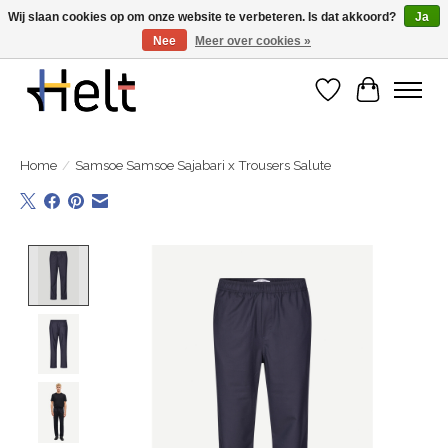
Wij slaan cookies op om onze website te verbeteren. Is dat akkoord?
Ja
Nee
Meer over cookies »
Ontdek de nieuwe collecties in store & online
Verlanglijst
Winkelwa
Home
/
Samsoe Samsoe Sajabari x Trousers Salute
Product image slideshow Items