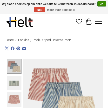
Wij slaan cookies op om onze website te verbeteren. Is dat akkoord?
Ja
Nee
Meer over cookies »
Ontdek de nieuwe collecties in store & online
Verlanglijst
Winkelwa
Home
/
Pockies 3-Pack Striped Boxers Green
Product image slideshow Items