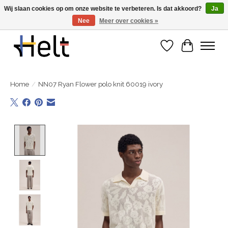
Wij slaan cookies op om onze website te verbeteren. Is dat akkoord?
Ja
Nee
Meer over cookies »
Ontdek de nieuwe collecties in store & online
Verlanglijst
Winkelwa
Home
/
NN07 Ryan Flower polo knit 60019 ivory
Product image slideshow Items