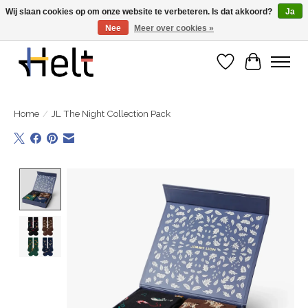
Wij slaan cookies op om onze website te verbeteren. Is dat akkoord?
Ja
Nee
Meer over cookies »
Ontdek de nieuwe collecties in store & online
Verlanglijst
Winkelwa
Home
/
JL The Night Collection Pack
Product image slideshow Items