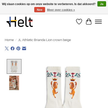
Wij slaan cookies op om onze website te verbeteren. Is dat akkoord?
Ja
Nee
Meer over cookies »
Ontdek de nieuwe collecties in store & online
Verlanglijst
Winkelwa
Home
/
JL Athletic Brianda Lion crown beige
Product image slideshow Items