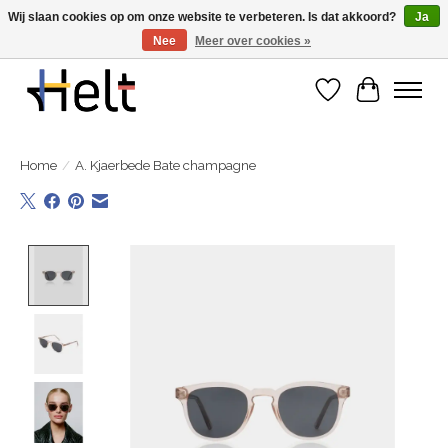
Wij slaan cookies op om onze website te verbeteren. Is dat akkoord?
Ja
Nee
Meer over cookies »
Ontdek de nieuwe collecties in store & online
Verlanglijst
Winkelwa
Home
/
A. Kjaerbede Bate champagne
Product image slideshow Items