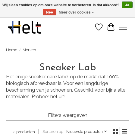
Wij slaan cookies op om onze website te verbeteren. Is dat akkoord?
Ja
Nee
Meer over cookies »
Ontdek de nieuwe collecties in store & online
Verlanglijst
Winkelwa
Home
/
Merken
Sneaker Lab
Het énige sneaker care label op de markt dat 100%
biologisch afbreekbaar is. Voor een langdurige
bescherming van je schoenen. Geschikt voor bijna alle
materialen. Probeer het uit!
Filters weergeven
Sorteren op
Nieuwste producten
2 producten