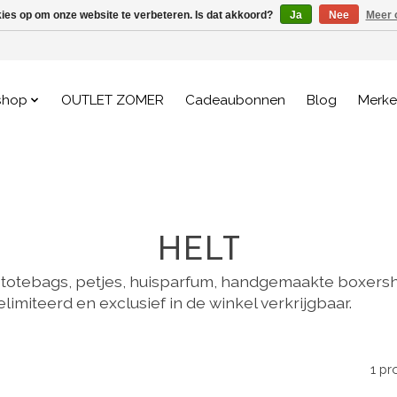
kies op om onze website te verbeteren. Is dat akkoord?
Ja
Nee
Meer 
shop
OUTLET ZOMER
Cadeaubonnen
Blog
Merk
HELT
tebags, petjes, huisparfum, handgemaakte boxershor
elimiteerd en exclusief in de winkel verkrijgbaar.
1 pr