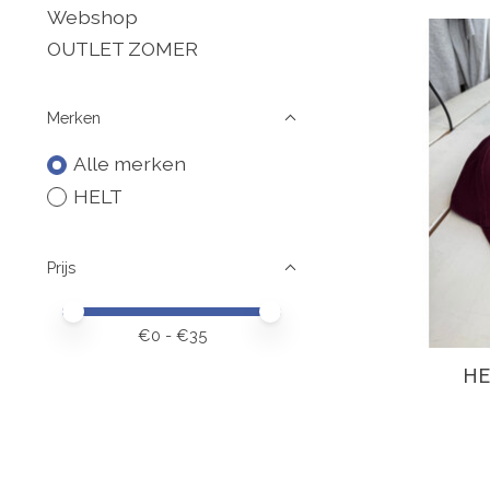
Webshop
OUTLET ZOMER
Merken
Alle merken
HELT
Prijs
Minimale prijswaarde
Price maximum value
€
0
- €
35
HE