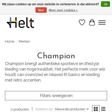
Wij slaan cookies op om onze website te verbeteren. Is dat akkoord?
Ja
Nee
Meer over cookies »
Ontdek de nieuwe collecties in store & online
Verlanglijst
Winkelwa
Home
/
Merken
Champion
Champion brengt authentieke sportieve en lifestyle
kleding van hoge kwaliteit. Het perfecte merk voor wie
houdt van oversized en relaxed fit basics en kleding
met retro accenten.
Filters weergeven
Sorteren op
Nieuwste producten
0 producten