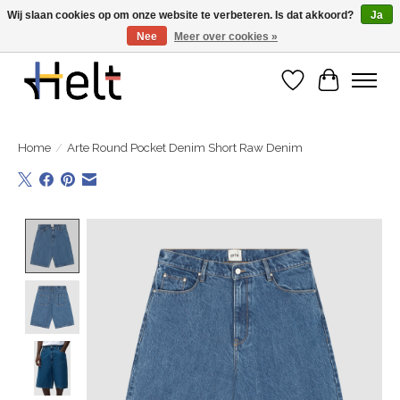
Wij slaan cookies op om onze website te verbeteren. Is dat akkoord?
Ja
Nee
Meer over cookies »
Ontdek de nieuwe collecties in store & online
Verlanglijst
Winkelwa
Home
/
Arte Round Pocket Denim Short Raw Denim
Product image slideshow Items