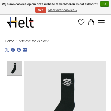
Wij slaan cookies op om onze website te verbeteren. Is dat akkoord?
Ja
Nee
Meer over cookies »
Ontdek de nieuwe collecties in store & online
Verlanglijst
Winkelwa
Home
/
Arte eye socks black
Product image slideshow Items